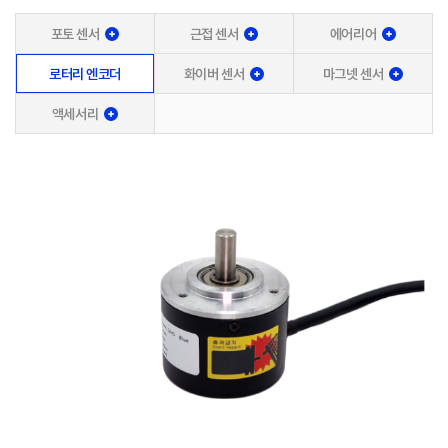
포토 센서
근접 센서
에어리어
로터리 엔코더
화이버 센서
마그넷 센서
액세서리