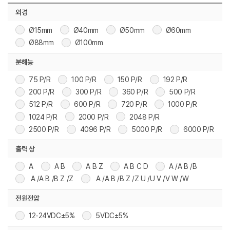
외경
Ø15mm
Ø40mm
Ø50mm
Ø60mm
Ø88mm
Ø100mm
분해능
75 P/R
100 P/R
150 P/R
192 P/R
200 P/R
300 P/R
360 P/R
500 P/R
512 P/R
600 P/R
720 P/R
1000 P/R
1024 P/R
2000 P/R
2048 P/R
2500 P/R
4096 P/R
5000 P/R
6000 P/R
출력 상
A
A B
A B Z
A B C D
A /A B /B
A /A B /B Z /Z
A /A B /B Z /Z U /U V /V W /W
전원전압
12-24VDC±5%
5VDC±5%